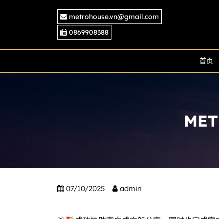
Skip
metrohouse.vn@gmail.com
to
content
0869908388
首页
ME
07/10/2025
admin