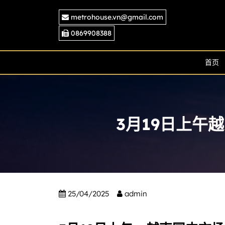
Skip
metrohouse.vn@gmail.com
to
content
0869908388
首页
3月19日上午
25/04/2025
admin