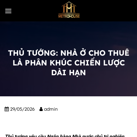
Skip
to
content
THỦ TƯỚNG: NHÀ Ở CHO THUÊ
LÀ PHÂN KHÚC CHIẾN LƯỢC
DÀI HẠN
29/05/2026
admin
Thủ tướng yêu cầu Ngân hàng Nhà nước chủ trì nghiên