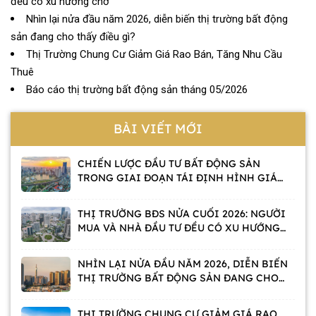
đều có xu hướng chờ
Nhìn lại nửa đầu năm 2026, diễn biến thị trường bất động
sản đang cho thấy điều gì?
Thị Trường Chung Cư Giảm Giá Rao Bán, Tăng Nhu Cầu
Thuê
Báo cáo thị trường bất động sản tháng 05/2026
BÀI VIẾT MỚI
CHIẾN LƯỢC ĐẦU TƯ BẤT ĐỘNG SẢN
TRONG GIAI ĐOẠN TÁI ĐỊNH HÌNH GIÁ
TRỊ
THỊ TRƯỜNG BĐS NỬA CUỐI 2026: NGƯỜI
MUA VÀ NHÀ ĐẦU TƯ ĐỀU CÓ XU HƯỚNG
CHỜ
NHÌN LẠI NỬA ĐẦU NĂM 2026, DIỄN BIẾN
THỊ TRƯỜNG BẤT ĐỘNG SẢN ĐANG CHO
THẤY ĐIỀU GÌ?
THỊ TRƯỜNG CHUNG CƯ GIẢM GIÁ RAO