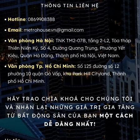
THÔNG TIN LIÊN HỆ
Hotline
: 0869908388
Email
: metrohouse.vn@gmail.com
Văn phòng Hà Nội:
TNK TM2-07B, tầng 2-L2, Tòa tháp
Thiên Niên Kỷ, Số 4, Đường Quang Trung, Phường Yết
Kiêu, Quận Hà Đông, Thành phố Hà Nội, Việt Nam.
Văn phòng Tp. Hồ Chí Minh:
Số 125 đường số 12
phường 10 quận Gò Vấp, khu Park Hill Cityland, Thành
phố Hồ Chí Minh.
HÃY TRAO CHÌA KHOÁ CHO CHÚNG TÔI
VÀ NHẬN LẠI NHỮNG GIÁ TRỊ GIA TĂNG
TỪ BẤT ĐỘNG SẢN CỦA BẠN
MỘT CÁCH
DỄ DÀNG NHẤT!