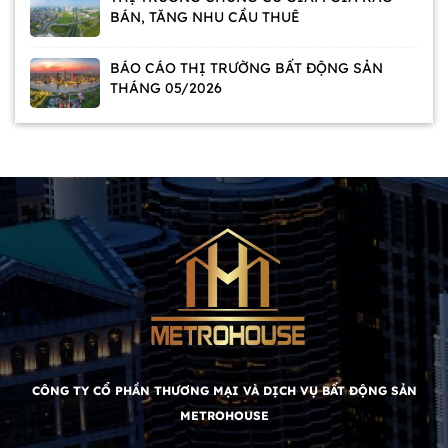
BÁN, TĂNG NHU CẦU THUÊ
BÁO CÁO THỊ TRƯỜNG BẤT ĐỘNG SẢN
THÁNG 05/2026
CÔNG TY CỔ PHẦN THƯƠNG MẠI VÀ DỊCH VỤ BẤT ĐỘNG SẢN
METROHOUSE