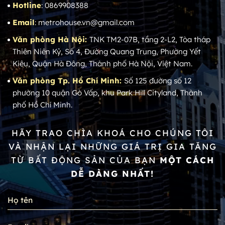
Hotline
: 0869908388
Email
: metrohouse.vn@gmail.com
Văn phòng Hà Nội:
TNK TM2-07B, tầng 2-L2, Tòa tháp
Thiên Niên Kỷ, Số 4, Đường Quang Trung, Phường Yết
Kiêu, Quận Hà Đông, Thành phố Hà Nội, Việt Nam.
Văn phòng Tp. Hồ Chí Minh:
Số 125 đường số 12
phường 10 quận Gò Vấp, khu Park Hill Cityland, Thành
phố Hồ Chí Minh.
HÃY TRAO CHÌA KHOÁ CHO CHÚNG TÔI
VÀ NHẬN LẠI NHỮNG GIÁ TRỊ GIA TĂNG
TỪ BẤT ĐỘNG SẢN CỦA BẠN
MỘT CÁCH
DỄ DÀNG NHẤT!