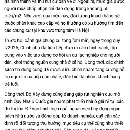
đã hình thành và thu hút cư dân về ở. Ngoài ra, mức giá được
người mua chấp nhận chỉ dao động trong khoảng 50
triệu/m2. Nếu vượt qua mức này, đối tượng khách hàng sẽ
thuộc phân khúc cao cấp và họ thường có xu hướng tìm đến
các chung cư tại khu vực trung tâm Hà Nội.
Trước bối cảnh giá chung cư tăng “phi mã”, ngay trong quý
I/2025, Chính phủ đã liên tiếp đưa ra các chính sách, tập
trung vào việc tạo dựng cơ hội an cư lạc nghiệp cho người
dân, khơi thông nguồn cung nhà ở xã hộ. Đồng thời, các chính
sách tín dụng cũng đã được điều chỉnh nhằm tăng cường hỗ
trợ người mua tiếp cận nhà ở, đặc biệt là nhóm khách hàng
trẻ tuổi.
Đồng thời, Bộ Xây dựng cũng đang gấp rút nghiên cứu mô
hình Quỹ Nhà ở Quốc gia nhằm phát triển nhà ở giá rẻ tại các
đô thị lớn. Để vận hành hiệu quả, ngoài việc huy động ngân
sách Nhà nước và đóng góp từ doanh nghiệp, quỹ cần xác
định rõ đối tượng thụ hưởng, mục tiêu cụ thể cũng như thiết