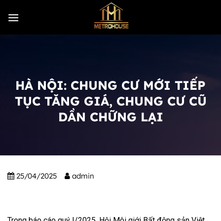
Skip
to
content
HÀ NỘI: CHUNG CƯ MỚI TIẾP
TỤC TĂNG GIÁ, CHUNG CƯ CŨ
DẦN CHỮNG LẠI
25/04/2025
admin
Trong báo cáo quý I/2025, Hội Môi giới Bất động sản Việt