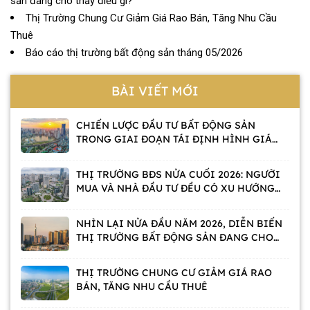
sản đang cho thấy điều gì?
Thị Trường Chung Cư Giảm Giá Rao Bán, Tăng Nhu Cầu
Thuê
Báo cáo thị trường bất động sản tháng 05/2026
BÀI VIẾT MỚI
CHIẾN LƯỢC ĐẦU TƯ BẤT ĐỘNG SẢN
TRONG GIAI ĐOẠN TÁI ĐỊNH HÌNH GIÁ
TRỊ
THỊ TRƯỜNG BĐS NỬA CUỐI 2026: NGƯỜI
MUA VÀ NHÀ ĐẦU TƯ ĐỀU CÓ XU HƯỚNG
CHỜ
NHÌN LẠI NỬA ĐẦU NĂM 2026, DIỄN BIẾN
THỊ TRƯỜNG BẤT ĐỘNG SẢN ĐANG CHO
THẤY ĐIỀU GÌ?
THỊ TRƯỜNG CHUNG CƯ GIẢM GIÁ RAO
BÁN, TĂNG NHU CẦU THUÊ