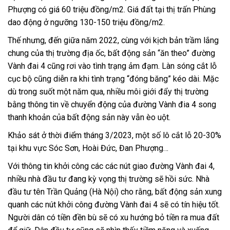
Phượng có giá 60 triệu đồng/m2. Giá đất tại thị trấn Phùng
dao động ở ngưỡng 130-150 triệu đồng/m2.
Thế nhưng, đến giữa năm 2022, cùng với kịch bản trầm lắng
chung của thị trường địa ốc, bất động sản “ăn theo” đường
Vành đai 4 cũng rơi vào tình trạng ảm đạm. Làn sóng cắt lỗ
cục bộ cũng diễn ra khi tình trạng “đóng băng” kéo dài. Mặc
dù trong suốt một năm qua, nhiều môi giới đẩy thị trường
bằng thông tin về chuyển động của đường Vành đia 4 song
thanh khoản của bất động sản này vẫn èo uột.
Khảo sát ở thời điểm tháng 3/2023, một số lô cắt lỗ 20-30%
tại khu vực Sóc Sơn, Hoài Đức, Đan Phượng…
Với thông tin khởi công các các nút giao đường Vành đai 4,
nhiều nhà đầu tư đang kỳ vọng thị trường sẽ hồi sức. Nhà
đầu tư tên Trần Quảng (Hà Nội) cho rằng, bất động sản xung
quanh các nút khởi công đường Vành đai 4 sẽ có tín hiệu tốt.
Người dân có tiền đền bù sẽ có xu hướng bỏ tiền ra mua đất