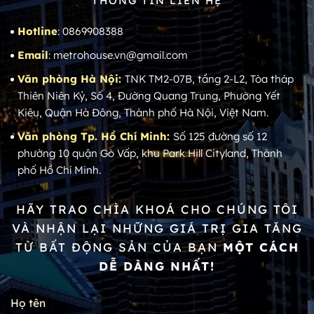
THÔNG TIN LIÊN HỆ
Hotline
: 0869908388
Email
: metrohouse.vn@gmail.com
Văn phòng Hà Nội:
TNK TM2-07B, tầng 2-L2, Tòa tháp
Thiên Niên Kỷ, Số 4, Đường Quang Trung, Phường Yết
Kiêu, Quận Hà Đông, Thành phố Hà Nội, Việt Nam.
Văn phòng Tp. Hồ Chí Minh:
Số 125 đường số 12
phường 10 quận Gò Vấp, khu Park Hill Cityland, Thành
phố Hồ Chí Minh.
HÃY TRAO CHÌA KHOÁ CHO CHÚNG TÔI
VÀ NHẬN LẠI NHỮNG GIÁ TRỊ GIA TĂNG
TỪ BẤT ĐỘNG SẢN CỦA BẠN
MỘT CÁCH
DỄ DÀNG NHẤT!