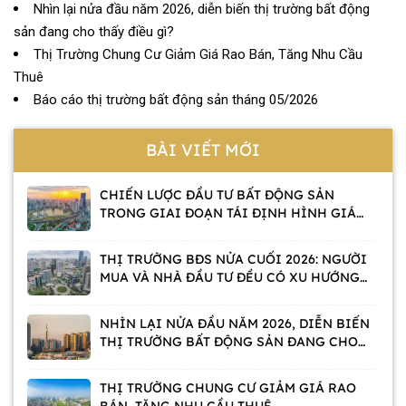
Nhìn lại nửa đầu năm 2026, diễn biến thị trường bất động
sản đang cho thấy điều gì?
Thị Trường Chung Cư Giảm Giá Rao Bán, Tăng Nhu Cầu
Thuê
Báo cáo thị trường bất động sản tháng 05/2026
BÀI VIẾT MỚI
CHIẾN LƯỢC ĐẦU TƯ BẤT ĐỘNG SẢN
TRONG GIAI ĐOẠN TÁI ĐỊNH HÌNH GIÁ
TRỊ
THỊ TRƯỜNG BĐS NỬA CUỐI 2026: NGƯỜI
MUA VÀ NHÀ ĐẦU TƯ ĐỀU CÓ XU HƯỚNG
CHỜ
NHÌN LẠI NỬA ĐẦU NĂM 2026, DIỄN BIẾN
THỊ TRƯỜNG BẤT ĐỘNG SẢN ĐANG CHO
THẤY ĐIỀU GÌ?
THỊ TRƯỜNG CHUNG CƯ GIẢM GIÁ RAO
BÁN, TĂNG NHU CẦU THUÊ