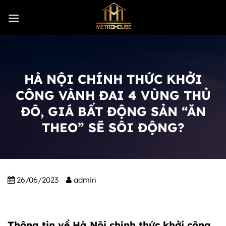
Skip
to
content
HÀ NỘI CHÍNH THỨC KHỞI
CÔNG VÀNH ĐAI 4 VÙNG THỦ
ĐÔ, GIÁ BẤT ĐỘNG SẢN “ĂN
THEO” SẼ SÔI ĐỘNG?
26/06/2023
admin
Thông tin về Hà Nội chính thức khởi công