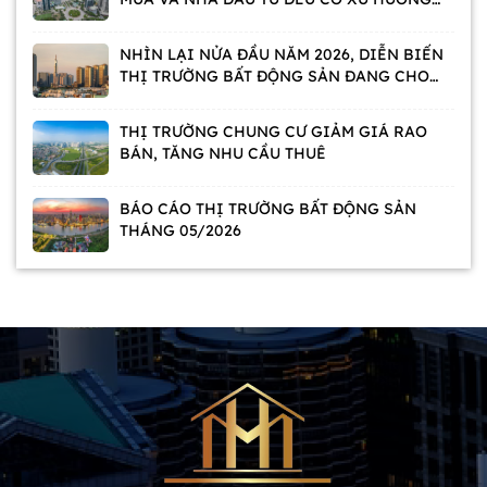
CHỜ
NHÌN LẠI NỬA ĐẦU NĂM 2026, DIỄN BIẾN
THỊ TRƯỜNG BẤT ĐỘNG SẢN ĐANG CHO
THẤY ĐIỀU GÌ?
THỊ TRƯỜNG CHUNG CƯ GIẢM GIÁ RAO
BÁN, TĂNG NHU CẦU THUÊ
BÁO CÁO THỊ TRƯỜNG BẤT ĐỘNG SẢN
THÁNG 05/2026