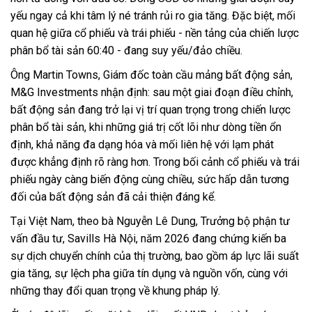
yếu ngay cả khi tâm lý né tránh rủi ro gia tăng. Đặc biệt, mối
quan hệ giữa cổ phiếu và trái phiếu - nền tảng của chiến lược
phân bổ tài sản 60:40 - đang suy yếu/đảo chiều.
Ông Martin Towns, Giám đốc toàn cầu mảng bất động sản,
M&G Investments nhận định: sau một giai đoạn điều chỉnh,
bất động sản đang trở lại vị trí quan trọng trong chiến lược
phân bổ tài sản, khi những giá trị cốt lõi như dòng tiền ổn
định, khả năng đa dạng hóa và mối liên hệ với lạm phát
được khẳng định rõ ràng hơn. Trong bối cảnh cổ phiếu và trái
phiếu ngày càng biến động cùng chiều, sức hấp dẫn tương
đối của bất động sản đã cải thiện đáng kể.
Tại Việt Nam, theo bà Nguyễn Lê Dung, Trưởng bộ phận tư
vấn đầu tư, Savills Hà Nội, năm 2026 đang chứng kiến ba
sự dịch chuyển chính của thị trường, bao gồm áp lực lãi suất
gia tăng, sự lệch pha giữa tín dụng và nguồn vốn, cùng với
những thay đổi quan trọng về khung pháp lý.