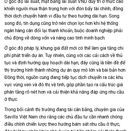
Ở góc độ lãi suất, mặt bằng lãi suất VND duy trì ở mức cao
khiến người mua thận trọng hơn với đòn bẩy tài chính, đồng
thời dịch chuyển hành vi đầu tư theo hướng dài hạn. Song
song đó, tín dụng cũng trở nên chọn lọc hơn khi hệ thống
ngân hàng cân đối lại thanh khoản, buộc doanh nghiệp phải
chủ động về dòng vốn và nâng cao tính minh bạch.
Ở góc độ pháp lý, khung giá đất mới có thể làm gia tăng chi
phí phát triển dự án. Tuy nhiên, cùng với các cải cách về thủ
tục và định hướng quy hoạch dài hạn, đây cũng là tiền đề để
thị trường hình thành những dự án quy mô lớn và bài bản hơn.
Đồng thời, nguồn cung đang tiếp tục dịch chuyển ra các khu
vực vùng ven và đô thị vệ tinh, góp phần tạo ra cấu trúc giá
phân tầng rõ nét hơn và cải thiện khả năng đáp ứng nhu cầu
ở thực.
Trong bối cảnh thị trường đang tái cân bằng, chuyên gia của
Savills Việt Nam cho rằng các chủ đầu tư cần nhanh chóng
điều chỉnh chiến lược theo hướng bám sát nhu cầu ở thực,