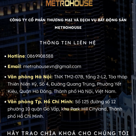
CÔNG TY CỔ PHẦN THƯƠNG MẠI VÀ DỊCH VỤ BẤT ĐỘNG SẢN
METROHOUSE
THÔNG TIN LIÊN HỆ
Hotline
: 0869908388
Email
: metrohouse.vn@gmail.com
Văn phòng Hà Nội:
TNK TM2-07B, tầng 2-L2, Tòa tháp
Thiên Niên Kỷ, Số 4, Đường Quang Trung, Phường Yết
Kiêu, Quận Hà Đông, Thành phố Hà Nội, Việt Nam.
Văn phòng Tp. Hồ Chí Minh:
Số 125 đường số 12
phường 10 quận Gò Vấp, khu Park Hill Cityland, Thành
phố Hồ Chí Minh.
HÃY TRAO CHÌA KHOÁ CHO CHÚNG TÔI