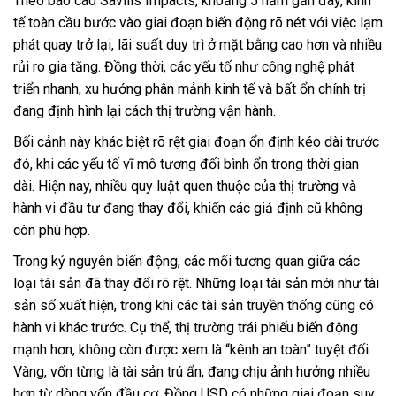
Theo báo cáo Savills Impacts, khoảng 5 năm gần đây, kinh
tế toàn cầu bước vào giai đoạn biến động rõ nét với việc lạm
phát quay trở lại, lãi suất duy trì ở mặt bằng cao hơn và nhiều
rủi ro gia tăng. Đồng thời, các yếu tố như công nghệ phát
triển nhanh, xu hướng phân mảnh kinh tế và bất ổn chính trị
đang định hình lại cách thị trường vận hành.
Bối cảnh này khác biệt rõ rệt giai đoạn ổn định kéo dài trước
đó, khi các yếu tố vĩ mô tương đối bình ổn trong thời gian
dài. Hiện nay, nhiều quy luật quen thuộc của thị trường và
hành vi đầu tư đang thay đổi, khiến các giả định cũ không
còn phù hợp.
Trong kỷ nguyên biến động, các mối tương quan giữa các
loại tài sản đã thay đổi rõ rệt. Những loại tài sản mới như tài
sản số xuất hiện, trong khi các tài sản truyền thống cũng có
hành vi khác trước. Cụ thể, thị trường trái phiếu biến động
mạnh hơn, không còn được xem là “kênh an toàn” tuyệt đối.
Vàng, vốn từng là tài sản trú ẩn, đang chịu ảnh hưởng nhiều
hơn từ dòng vốn đầu cơ. Đồng USD có những giai đoạn suy