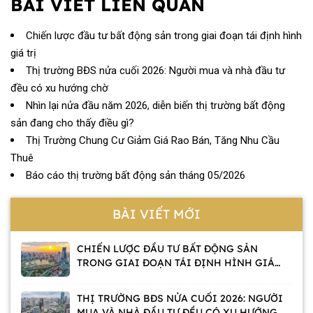
BÀI VIẾT LIÊN QUAN
Chiến lược đầu tư bất động sản trong giai đoạn tái định hình
giá trị
Thị trường BĐS nửa cuối 2026: Người mua và nhà đầu tư
đều có xu hướng chờ
Nhìn lại nửa đầu năm 2026, diễn biến thị trường bất động
sản đang cho thấy điều gì?
Thị Trường Chung Cư Giảm Giá Rao Bán, Tăng Nhu Cầu
Thuê
Báo cáo thị trường bất động sản tháng 05/2026
BÀI VIẾT MỚI
CHIẾN LƯỢC ĐẦU TƯ BẤT ĐỘNG SẢN
TRONG GIAI ĐOẠN TÁI ĐỊNH HÌNH GIÁ
TRỊ
THỊ TRƯỜNG BĐS NỬA CUỐI 2026: NGƯỜI
MUA VÀ NHÀ ĐẦU TƯ ĐỀU CÓ XU HƯỚNG