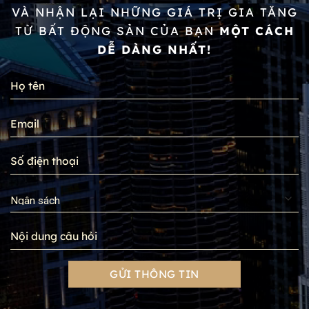
VÀ NHẬN LẠI NHỮNG GIÁ TRỊ GIA TĂNG
TỪ BẤT ĐỘNG SẢN CỦA BẠN
MỘT CÁCH
DỄ DÀNG NHẤT!