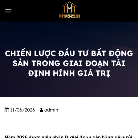
Skip
to
content
CHIẾN LƯỢC ĐẦU TƯ BẤT ĐỘNG
SẢN TRONG GIAI ĐOẠN TÁI
ĐỊNH HÌNH GIÁ TRỊ
11/06/2026
admin
Năm 2026 được nhìn nhận là giai đoạn cân bằng giữa rủi