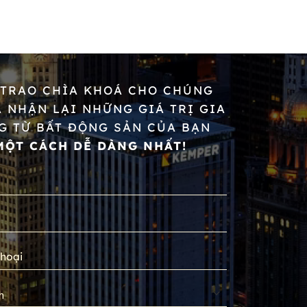
 TRAO CHÌA KHOÁ CHO CHÚNG
À NHẬN LẠI NHỮNG GIÁ TRỊ GIA
G TỪ BẤT ĐỘNG SẢN CỦA BẠN
MỘT CÁCH DỄ DÀNG NHẤT!