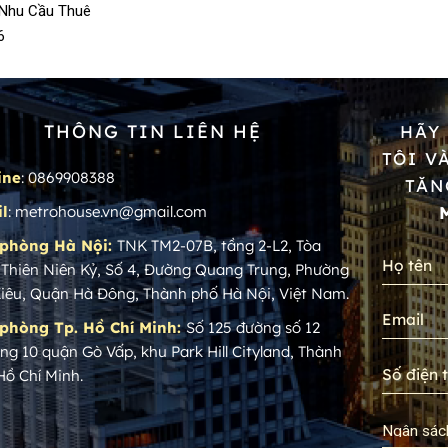
 Nhu Cầu Thuê
6
THÔNG TIN LIÊN HỆ
HÃY
TÔI V
ine
: 0869908388
TĂN
l
: metrohouse.vn@gmail.com
phòng Hà Nội:
TNK TM2-07B, tầng 2-L2, Tòa
 Thiên Niên Kỷ, Số 4, Đường Quang Trung, Phường
Kiêu, Quận Hà Đông, Thành phố Hà Nội, Việt Nam.
phòng Tp. Hồ Chí Minh:
Số 125 đường số 12
ng 10 quận Gò Vấp, khu Park Hill Cityland, Thành
Hồ Chí Minh.