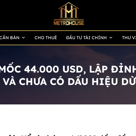
CẦN BÁN
CHO THUÊ
ĐẦU TƯ TÀI CHÍNH
THƯ V
MỐC 44.000 USD, LẬP ĐỈN
 VÀ CHƯA CÓ DẤU HIỆU DỪ