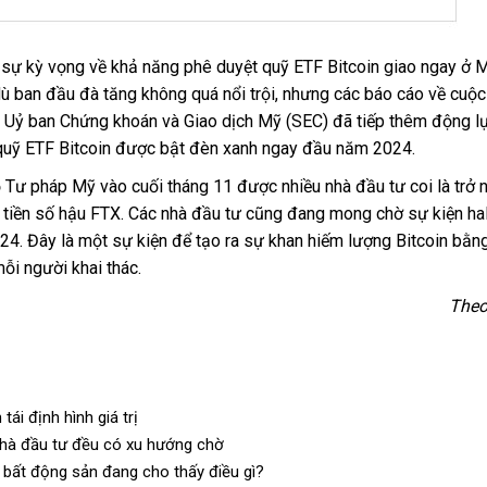
à sự kỳ vọng về khả năng phê duyệt quỹ ETF Bitcoin giao ngay ở M
dù ban đầu đà tăng không quá nổi trội, nhưng các báo cáo về cuộ
i Uỷ ban Chứng khoán và Giao dịch Mỹ (SEC) đã tiếp thêm động l
t quỹ ETF Bitcoin được bật đèn xanh ngay đầu năm 2024.
 Tư pháp Mỹ vào cuối tháng 11 được nhiều nhà đầu tư coi là trở 
nh tiền số hậu FTX. Các nhà đầu tư cũng đang mong chờ sự kiện ha
024. Đây là một sự kiện để tạo ra sự khan hiếm lượng Bitcoin bằn
ỗi người khai thác.
The
ái định hình giá trị
nhà đầu tư đều có xu hướng chờ
g bất động sản đang cho thấy điều gì?