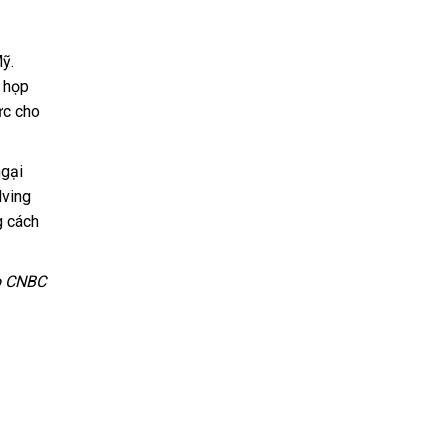
ỹ.
c họp
ực cho
ngại
lving
g cách
o CNBC