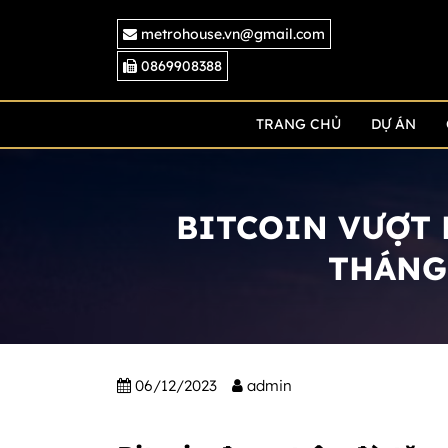
Skip
metrohouse.vn@gmail.com
to
content
0869908388
TRANG CHỦ
DỰ ÁN
BITCOIN VƯỢT 
THÁNG
06/12/2023
admin