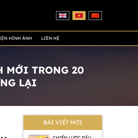
IỆN HÌNH ẢNH
LIÊN HỆ
H MỚI TRONG 20
NG LẠI
BÀI VIẾT MỚI
CHIẾN LƯỢC ĐẦU