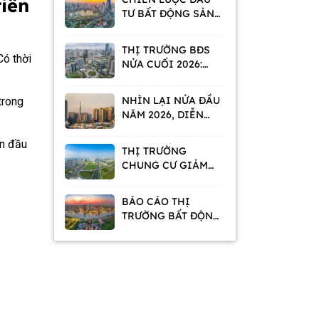
tiên
TƯ BẤT ĐỘNG SẢN
TRONG GIAI ĐOẠN
TÁI ĐỊNH HÌNH GIÁ
THỊ TRƯỜNG BĐS
TRỊ
Có thời
NỬA CUỐI 2026:
NGƯỜI MUA VÀ NHÀ
ĐẦU TƯ ĐỀU CÓ XU
NHÌN LẠI NỬA ĐẦU
trong
HƯỚNG CHỜ
NĂM 2026, DIỄN
BIẾN THỊ TRƯỜNG
BẤT ĐỘNG SẢN
ần đầu
THỊ TRƯỜNG
ĐANG CHO THẤY
CHUNG CƯ GIẢM
ĐIỀU GÌ?
GIÁ RAO BÁN, TĂNG
NHU CẦU THUÊ
BÁO CÁO THỊ
TRƯỜNG BẤT ĐỘNG
SẢN THÁNG
05/2026