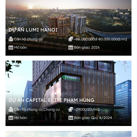
DỰ ÁN LUMI HANOI
Căn hộ chung cư
~66.000.000đ-80.000.000đ/m2
Mở bán:
Bàn giao: 2026
DỰ ÁN CAPITAL ELITE PHẠM HÙNG
Căn hộ chung cư
,
Chung cư
~2900USD/m2
Mở bán:
Bàn giao: Quý 4/2024