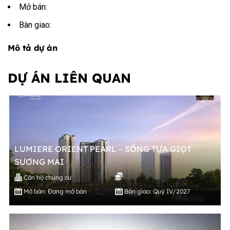
Mở bán:
Bàn giao:
Mô tả dự án
DỰ ÁN LIÊN QUAN
LUMIERE ORIENT PEARL – SỐNG TỰA GIỌT
SƯƠNG MAI
Căn hộ chung cư
Mở bán: Đang mở bán
Bàn giao: Quý IV/2027