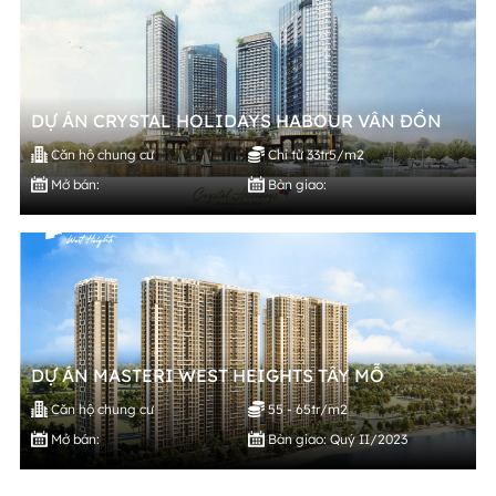
DỰ ÁN CRYSTAL HOLIDAYS HABOUR VÂN ĐỒN
Căn hộ chung cư
Chỉ từ 33tr5/m2
Mở bán:
Bàn giao:
DỰ ÁN MASTERI WEST HEIGHTS TÂY MỖ
Căn hộ chung cư
55 - 65tr/m2
Mở bán:
Bàn giao: Quý II/2023