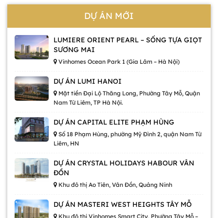
DỰ ÁN MỚI
LUMIERE ORIENT PEARL – SỐNG TỰA GIỌT
SƯƠNG MAI
Vinhomes Ocean Park 1 (Gia Lâm – Hà Nội)
DỰ ÁN LUMI HANOI
Mặt tiền Đại Lộ Thăng Long, Phường Tây Mỗ, Quận
Nam Từ Liêm, TP Hà Nội.
DỰ ÁN CAPITAL ELITE PHẠM HÙNG
Số 18 Phạm Hùng, phường Mỹ Đình 2, quận Nam Từ
Liêm, HN
DỰ ÁN CRYSTAL HOLIDAYS HABOUR VÂN
ĐỒN
Khu đô thị Ao Tiên, Vân Đồn, Quảng Ninh
DỰ ÁN MASTERI WEST HEIGHTS TÂY MỖ
Khu đô thị Vinhomes Smart City, Phường Tây Mỗ –