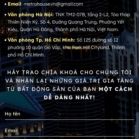
Email
: metrohouse.vn@gmail.com
Văn phòng Hà Nội:
TNK TM2-07B, tầng 2-L2, Tòa tháp
Thiên Niên Kỷ, Số 4, Đường Quang Trung, Phường Yết
Kiêu, Quận Hà Đông, Thành phố Hà Nội, Việt Nam.
Văn phòng Tp. Hồ Chí Minh:
Số 125 đường số 12
phường 10 quận Gò Vấp, khu Park Hill Cityland, Thành
phố Hồ Chí Minh.
HÃY TRAO CHÌA KHOÁ CHO CHÚNG TÔI
VÀ NHẬN LẠI NHỮNG GIÁ TRỊ GIA TĂNG
TỪ BẤT ĐỘNG SẢN CỦA BẠN
MỘT CÁCH
DỄ DÀNG NHẤT!