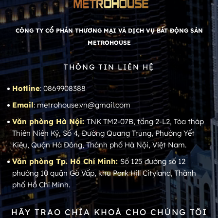
CÔNG TY CỔ PHẦN THƯƠNG MẠI VÀ DỊCH VỤ BẤT ĐỘNG SẢN
METROHOUSE
THÔNG TIN LIÊN HỆ
Hotline
: 0869908388
Email
: metrohouse.vn@gmail.com
Văn phòng Hà Nội:
TNK TM2-07B, tầng 2-L2, Tòa tháp
Thiên Niên Kỷ, Số 4, Đường Quang Trung, Phường Yết
Kiêu, Quận Hà Đông, Thành phố Hà Nội, Việt Nam.
Văn phòng Tp. Hồ Chí Minh:
Số 125 đường số 12
phường 10 quận Gò Vấp, khu Park Hill Cityland, Thành
phố Hồ Chí Minh.
HÃY TRAO CHÌA KHOÁ CHO CHÚNG TÔI