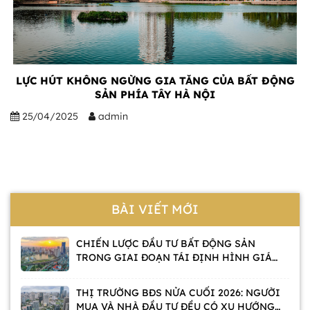
LỰC HÚT KHÔNG NGỪNG GIA TĂNG CỦA BẤT ĐỘNG
SẢN PHÍA TÂY HÀ NỘI
25/04/2025
admin
BÀI VIẾT MỚI
CHIẾN LƯỢC ĐẦU TƯ BẤT ĐỘNG SẢN
TRONG GIAI ĐOẠN TÁI ĐỊNH HÌNH GIÁ
TRỊ
THỊ TRƯỜNG BĐS NỬA CUỐI 2026: NGƯỜI
MUA VÀ NHÀ ĐẦU TƯ ĐỀU CÓ XU HƯỚNG