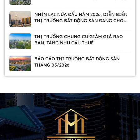
CHỜ
NHÌN LẠI NỬA ĐẦU NĂM 2026, DIỄN BIẾN
THỊ TRƯỜNG BẤT ĐỘNG SẢN ĐANG CHO
THẤY ĐIỀU GÌ?
THỊ TRƯỜNG CHUNG CƯ GIẢM GIÁ RAO
BÁN, TĂNG NHU CẦU THUÊ
BÁO CÁO THỊ TRƯỜNG BẤT ĐỘNG SẢN
THÁNG 05/2026