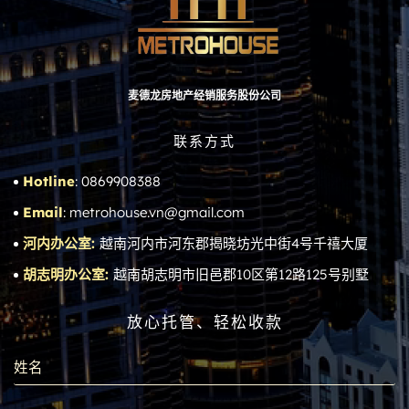
麦德龙房地产经销服务股份公司
联系方式
Hotline
: 0869908388
Email
: metrohouse.vn@gmail.com
河内办公室:
越南河内市河东郡揭晓坊光中街4号千禧大厦
胡志明办公室:
越南胡志明市旧邑郡10区第12路125号别墅
放心托管、轻松收款