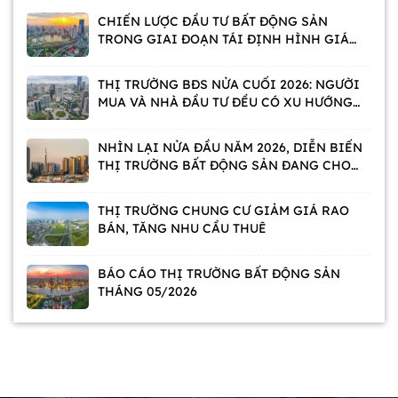
CHIẾN LƯỢC ĐẦU TƯ BẤT ĐỘNG SẢN
TRONG GIAI ĐOẠN TÁI ĐỊNH HÌNH GIÁ
TRỊ
THỊ TRƯỜNG BĐS NỬA CUỐI 2026: NGƯỜI
MUA VÀ NHÀ ĐẦU TƯ ĐỀU CÓ XU HƯỚNG
CHỜ
NHÌN LẠI NỬA ĐẦU NĂM 2026, DIỄN BIẾN
THỊ TRƯỜNG BẤT ĐỘNG SẢN ĐANG CHO
THẤY ĐIỀU GÌ?
THỊ TRƯỜNG CHUNG CƯ GIẢM GIÁ RAO
BÁN, TĂNG NHU CẦU THUÊ
BÁO CÁO THỊ TRƯỜNG BẤT ĐỘNG SẢN
THÁNG 05/2026