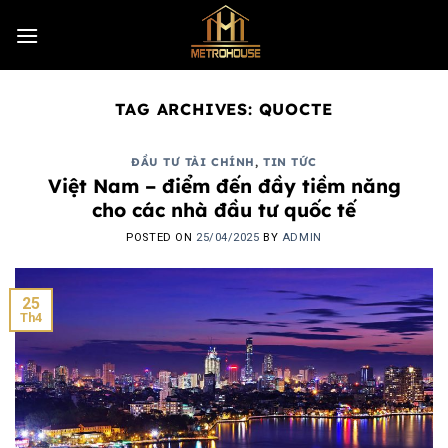
Skip
to
content
TAG ARCHIVES:
QUOCTE
ĐẦU TƯ TÀI CHÍNH
,
TIN TỨC
Việt Nam – điểm đến đầy tiềm năng
cho các nhà đầu tư quốc tế
POSTED ON
25/04/2025
BY
ADMIN
25
Th4