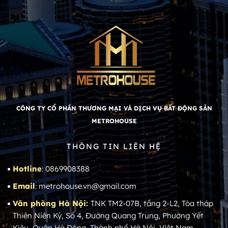
CÔNG TY CỔ PHẦN THƯƠNG MẠI VÀ DỊCH VỤ BẤT ĐỘNG SẢN
METROHOUSE
THÔNG TIN LIÊN HỆ
Hotline
: 0869908388
Email
: metrohouse.vn@gmail.com
Văn phòng Hà Nội:
TNK TM2-07B, tầng 2-L2, Tòa tháp
Thiên Niên Kỷ, Số 4, Đường Quang Trung, Phường Yết
Kiêu, Quận Hà Đông, Thành phố Hà Nội, Việt Nam.