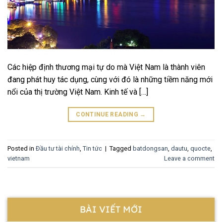
Các hiệp định thương mại tự do mà Việt Nam là thành viên
đang phát huy tác dụng, cùng với đó là những tiềm năng mới
nổi của thị trường Việt Nam. Kinh tế và […]
CONTINUE READING
→
Posted in
Đầu tư tài chính
,
Tin tức
|
Tagged
batdongsan
,
dautu
,
quocte
,
vietnam
Leave a comment
BÀI VIẾT MỚI