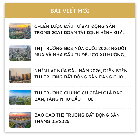
BÀI VIẾT MỚI
CHIẾN LƯỢC ĐẦU TƯ BẤT ĐỘNG SẢN
TRONG GIAI ĐOẠN TÁI ĐỊNH HÌNH GIÁ
TRỊ
THỊ TRƯỜNG BĐS NỬA CUỐI 2026: NGƯỜI
MUA VÀ NHÀ ĐẦU TƯ ĐỀU CÓ XU HƯỚNG
CHỜ
NHÌN LẠI NỬA ĐẦU NĂM 2026, DIỄN BIẾN
THỊ TRƯỜNG BẤT ĐỘNG SẢN ĐANG CHO
THẤY ĐIỀU GÌ?
THỊ TRƯỜNG CHUNG CƯ GIẢM GIÁ RAO
BÁN, TĂNG NHU CẦU THUÊ
BÁO CÁO THỊ TRƯỜNG BẤT ĐỘNG SẢN
THÁNG 05/2026