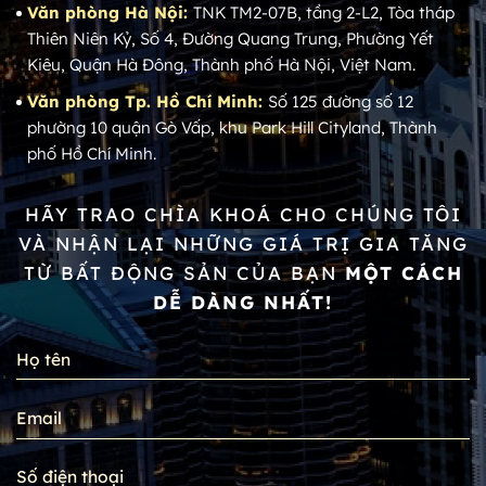
Văn phòng Hà Nội:
TNK TM2-07B, tầng 2-L2, Tòa tháp
Thiên Niên Kỷ, Số 4, Đường Quang Trung, Phường Yết
Kiêu, Quận Hà Đông, Thành phố Hà Nội, Việt Nam.
Văn phòng Tp. Hồ Chí Minh:
Số 125 đường số 12
phường 10 quận Gò Vấp, khu Park Hill Cityland, Thành
phố Hồ Chí Minh.
HÃY TRAO CHÌA KHOÁ CHO CHÚNG TÔI
VÀ NHẬN LẠI NHỮNG GIÁ TRỊ GIA TĂNG
TỪ BẤT ĐỘNG SẢN CỦA BẠN
MỘT CÁCH
DỄ DÀNG NHẤT!