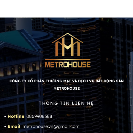
CÔNG TY CỔ PHẦN THƯƠNG MẠI VÀ DỊCH VỤ BẤT ĐỘNG SẢN
METROHOUSE
THÔNG TIN LIÊN HỆ
Hotline
: 0869908388
Email
: metrohouse.vn@gmail.com