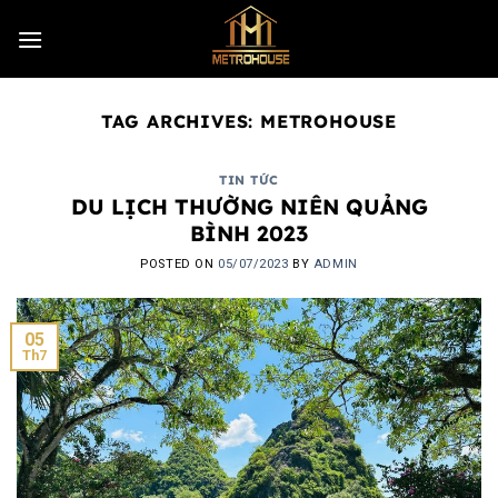
Skip
to
content
TAG ARCHIVES:
METROHOUSE
TIN TỨC
DU LỊCH THƯỜNG NIÊN QUẢNG
BÌNH 2023
POSTED ON
05/07/2023
BY
ADMIN
05
Th7