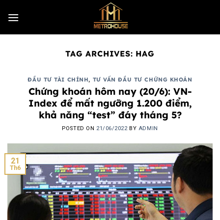
Skip
to
content
TAG ARCHIVES:
HAG
ĐẦU TƯ TÀI CHÍNH
,
TƯ VẤN ĐẦU TƯ CHỨNG KHOÁN
Chứng khoán hôm nay (20/6): VN-
Index để mất ngưỡng 1.200 điểm,
khả năng “test” đáy tháng 5?
POSTED ON
21/06/2022
BY
ADMIN
21
Th6