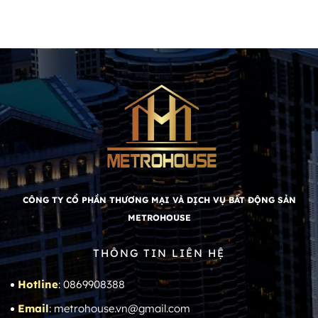
CÔNG TY CỔ PHẦN THƯƠNG MẠI VÀ DỊCH VỤ BẤT ĐỘNG SẢN
METROHOUSE
THÔNG TIN LIÊN HỆ
Hotline
: 0869908388
Email
: metrohouse.vn@gmail.com