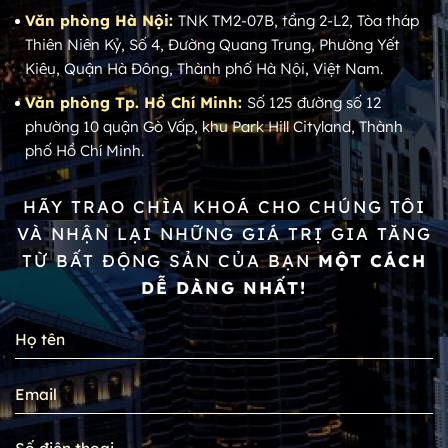
Văn phòng Hà Nội:
TNK TM2-07B, tầng 2-L2, Tòa tháp
Thiên Niên Kỷ, Số 4, Đường Quang Trung, Phường Yết
Kiêu, Quận Hà Đông, Thành phố Hà Nội, Việt Nam.
Văn phòng Tp. Hồ Chí Minh:
Số 125 đường số 12
phường 10 quận Gò Vấp, khu Park Hill Cityland, Thành
phố Hồ Chí Minh.
HÃY TRAO CHÌA KHOÁ CHO CHÚNG TÔI
VÀ NHẬN LẠI NHỮNG GIÁ TRỊ GIA TĂNG
TỪ BẤT ĐỘNG SẢN CỦA BẠN
MỘT CÁCH
DỄ DÀNG NHẤT!