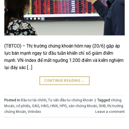
(TBTCO) – Thị trường chứng khoán hôm nay (20/6) gặp áp
lực bán mạnh ngay từ đầu tuần khiến chỉ số giảm điểm
mạnh. VN-Index để mất ngưỡng 1.200 điểm và kiểm nghiệm
lại đáy xác […]
CONTINUE READING
→
Posted in
Đầu tư tài chính
,
Tư vấn đầu tư chứng khoán
|
Tagged
chứng
khoán
,
cổ phiếu
,
GAS
,
HAG
,
HNX
,
HPG
,
sàn chứng khoán
,
SHB
,
thị trường
chứng khoán
,
VnIndex
Leave a comment