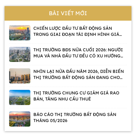
BÀI VIẾT MỚI
CHIẾN LƯỢC ĐẦU TƯ BẤT ĐỘNG SẢN
TRONG GIAI ĐOẠN TÁI ĐỊNH HÌNH GIÁ
TRỊ
THỊ TRƯỜNG BĐS NỬA CUỐI 2026: NGƯỜI
MUA VÀ NHÀ ĐẦU TƯ ĐỀU CÓ XU HƯỚNG
CHỜ
NHÌN LẠI NỬA ĐẦU NĂM 2026, DIỄN BIẾN
THỊ TRƯỜNG BẤT ĐỘNG SẢN ĐANG CHO
THẤY ĐIỀU GÌ?
THỊ TRƯỜNG CHUNG CƯ GIẢM GIÁ RAO
BÁN, TĂNG NHU CẦU THUÊ
BÁO CÁO THỊ TRƯỜNG BẤT ĐỘNG SẢN
THÁNG 05/2026